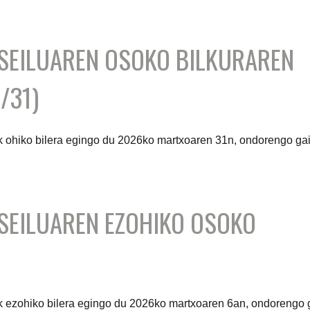
SEILUAREN OSOKO BILKURAREN
/31)
 ohiko bilera egingo du 2026ko martxoaren 31n, ondorengo ga
SEILUAREN EZOHIKO OSOKO
 ezohiko bilera egingo du 2026ko martxoaren 6an, ondorengo 