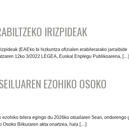
RABILTZEKO IRIZPIDEAK
zpideak (EAEko bi hizkuntza ofizialen erabilerarako jarraibide
 maiatzaren 12ko 3/2022 LEGEA, Euskal Enplegu Publikoarena, […
SEILUAREN EZOHIKO OSOKO
 ezohiko bilera egingo du 2026ko otsailaren 5ean, ondorengo 
 Osoko Bilkuraren akta onartzea, hala […]