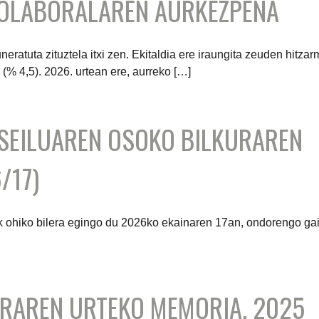
IOLABORALAREN AURKEZPENA
eratuta zituztela itxi zen. Ekitaldia ere iraungita zeuden hitza
 (% 4,5). 2026. urtean ere, aurreko […]
SEILUAREN OSOKO BILKURAREN
/17)
 ohiko bilera egingo du 2026ko ekainaren 17an, ondorengo ga
RAREN URTEKO MEMORIA, 2025