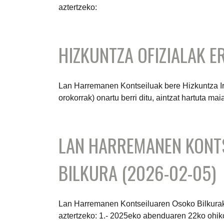
aztertzeko:
HIZKUNTZA OFIZIALAK E
Lan Harremanen Kontseiluak bere Hizkuntza Iri
orokorrak) onartu berri ditu, aintzat hartuta
LAN HARREMANEN KONT
BILKURA (2026-02-05)
Lan Harremanen Kontseiluaren Osoko Bilkurak
aztertzeko: 1.- 2025eko abenduaren 22ko ohiko