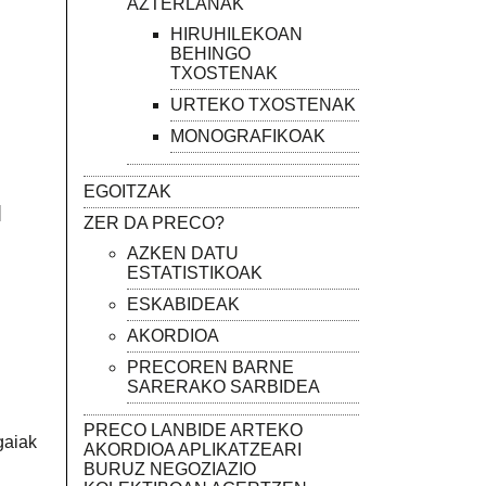
AZTERLANAK
HIRUHILEKOAN
BEHINGO
TXOSTENAK
URTEKO TXOSTENAK
MONOGRAFIKOAK
EGOITZAK
]
ZER DA PRECO?
AZKEN DATU
ESTATISTIKOAK
ESKABIDEAK
AKORDIOA
PRECOREN BARNE
SARERAKO SARBIDEA
PRECO LANBIDE ARTEKO
gaiak
AKORDIOA APLIKATZEARI
BURUZ NEGOZIAZIO