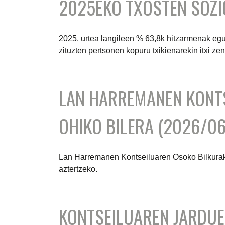
2025EKO TXOSTEN SOZ
2025. urtea langileen % 63,8k hitzarmenak egun
zituzten pertsonen kopuru txikienarekin itxi zen
LAN HARREMANEN KONT
OHIKO BILERA (2026/06
Lan Harremanen Kontseiluaren Osoko Bilkurak
aztertzeko.
KONTSEILUAREN JARDUE