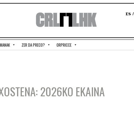
ES
EMANAK
ZER DA PRECO?
ORPRICCE
TXOSTENA: 2026KO EKAINA