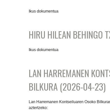
Ikus dokumentua
HIRU HILEAN BEHINGO 
Ikus dokumentua
LAN HARREMANEN KONT
BILKURA (2026-04-23)
Lan Harremanen Kontseiluaren Osoko Bilkurare
aztertzeko: