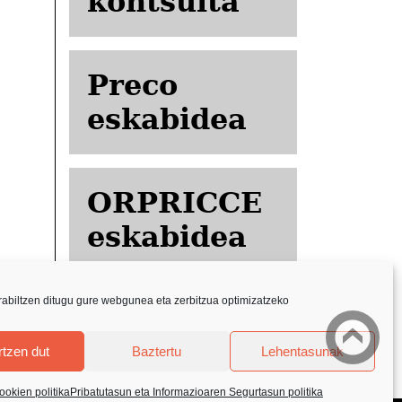
kontsulta
Preco
eskabidea
ORPRICCE
eskabidea
abiltzen ditugu gure webgunea eta zerbitzua optimizatzeko
tzen dut
Baztertu
Lehentasunak
ookien politika
Pribatutasun eta Informazioaren Segurtasun politika