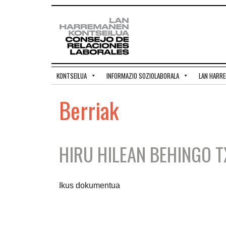
KONTSEILUA
INFORMAZIO SOZIOLABORALA
LAN HARR
Berriak
HIRU HILEAN BEHINGO 
Ikus dokumentua