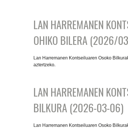
LAN HARREMANEN KONT
OHIKO BILERA (2026/03
Lan Harremanen Kontseiluaren Osoko Bilkurak
aztertzeko.
LAN HARREMANEN KONT
BILKURA (2026-03-06)
Lan Harremanen Kontseiluaren Osoko Bilkurak