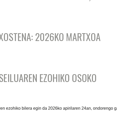
TXOSTENA: 2026KO MARTXOA
SEILUAREN EZOHIKO OSOKO
n ezohiko bilera egin da 2026ko apirilaren 24an, ondorengo g