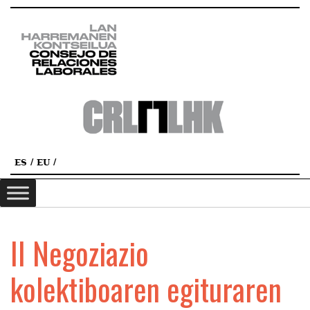
ES
EU
II Negoziazio
kolektiboaren egituraren