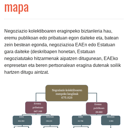
mapa
Negoziazio kolektiboaren eraginpeko biztanleria hau,
eremu publikoan edo pribatuan egon daiteke eta, batean
zein bestean egonda, negoziazioa EAEn edo Estatuan
gara daiteke (deskribapen honetan, Estatuan
negoziatutako hitzarmenak aipatzen ditugunean, EAEko
enpresetan eta beren pertsonalean eragina dutenak soilik
hartzen ditugu aintzat.