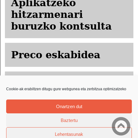
Aplikatzeko
hitzarmenari
buruzko kontsulta
Preco eskabidea
ORPRICCE
Cookie-ak erabiltzen ditugu gure webgunea eta zerbitzua optimizatzeko
eskabidea
Onartzen dut
Baztertu
Lehentasunak