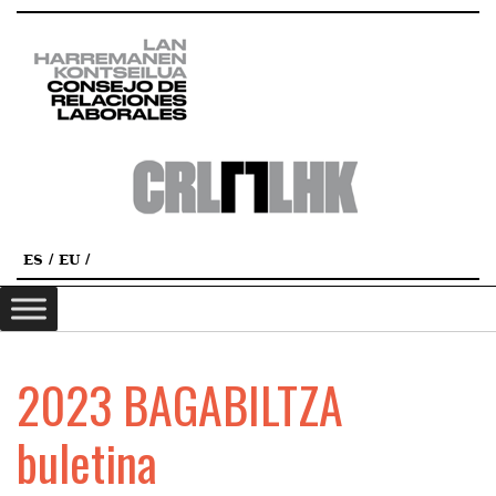
ES
EU
2023 BAGABILTZA
buletina