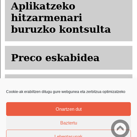
Aplikatzeko
hitzarmenari
buruzko kontsulta
Preco eskabidea
ORPRICCE
Cookie-ak erabiltzen ditugu gure webgunea eta zerbitzua optimizatzeko
eskabidea
Onartzen dut
Baztertu
Lehentasunak