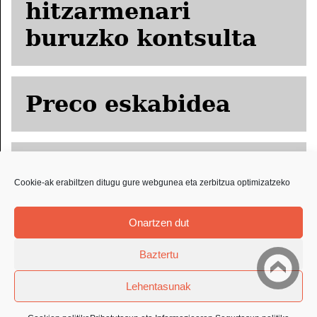
hitzarmenari
buruzko kontsulta
Preco eskabidea
ORPRICCE
Cookie-ak erabiltzen ditugu gure webgunea eta zerbitzua optimizatzeko
eskabidea
Onartzen dut
Baztertu
Lehentasunak
LEGE OHARRA
PRIBATUTASUN ETA INFORMAZIOAREN