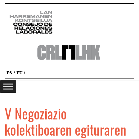
ES
EU
V Negoziazio
kolektiboaren egituraren