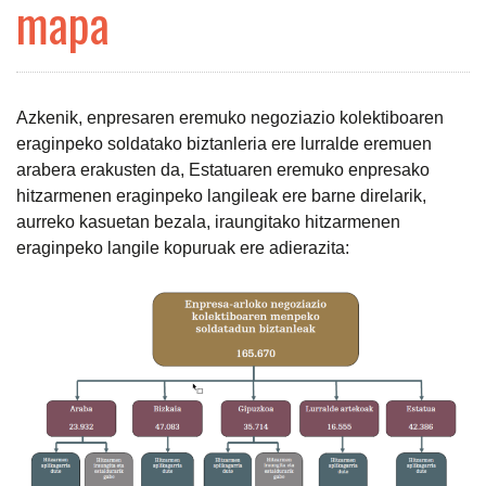
mapa
Azkenik, enpresaren eremuko negoziazio kolektiboaren
eraginpeko soldatako biztanleria ere lurralde eremuen
arabera erakusten da, Estatuaren eremuko enpresako
hitzarmenen eraginpeko langileak ere barne direlarik,
aurreko kasuetan bezala, iraungitako hitzarmenen
eraginpeko langile kopuruak ere adierazita: