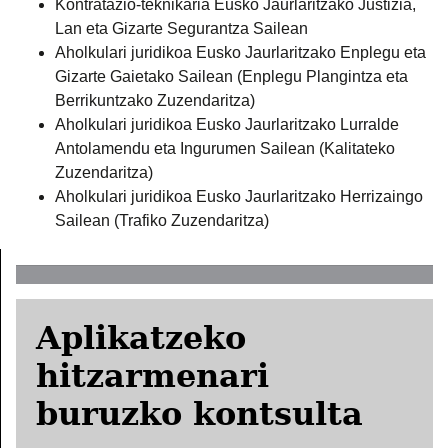
Kontratazio-teknikaria Eusko Jaurlaritzako Justizia,
Lan eta Gizarte Segurantza Sailean
Aholkulari juridikoa Eusko Jaurlaritzako Enplegu eta
Gizarte Gaietako Sailean (Enplegu Plangintza eta
Berrikuntzako Zuzendaritza)
Aholkulari juridikoa Eusko Jaurlaritzako Lurralde
Antolamendu eta Ingurumen Sailean (Kalitateko
Zuzendaritza)
Aholkulari juridikoa Eusko Jaurlaritzako Herrizaingo
Sailean (Trafiko Zuzendaritza)
Aplikatzeko
hitzarmenari
buruzko kontsulta