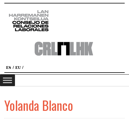
ES
EU
Yolanda Blanco