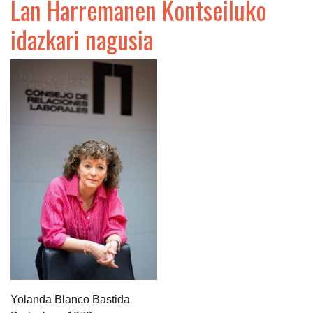
Lan Harremanen Kontseiluko
idazkari nagusia
Yolanda Blanco Bastida