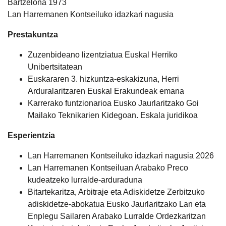
Bartzelona 1973
Lan Harremanen Kontseiluko idazkari nagusia
Prestakuntza
Zuzenbideano lizentziatua Euskal Herriko
Unibertsitatean
Euskararen 3. hizkuntza-eskakizuna, Herri
Arduralaritzaren Euskal Erakundeak emana
Karrerako funtzionarioa Eusko Jaurlaritzako Goi
Mailako Teknikarien Kidegoan. Eskala juridikoa
Esperientzia
Lan Harremanen Kontseiluko idazkari nagusia 2026
Lan Harremanen Kontseiluan Arabako Preco
kudeatzeko lurralde-arduraduna
Bitartekaritza, Arbitraje eta Adiskidetze Zerbitzuko
adiskidetze-abokatua Eusko Jaurlaritzako Lan eta
Enplegu Sailaren Arabako Lurralde Ordezkaritzan