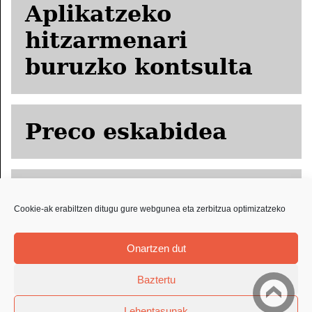
Aplikatzeko
hitzarmenari
buruzko kontsulta
Preco eskabidea
ORPRICCE
Cookie-ak erabiltzen ditugu gure webgunea eta zerbitzua optimizatzeko
eskabidea
Onartzen dut
Baztertu
Lehentasunak