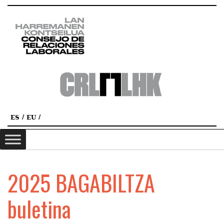
ES
EU
2025 BAGABILTZA
buletina