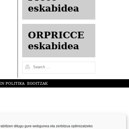
eskabidea
ORPRICCE
eskabidea
N POLITIKA
EGOITZAK
abiltzen ditugu gure webgunea eta zerbitzua optimizatzeko