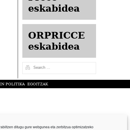
eskabidea
ORPRICCE
eskabidea
N POLITIKA
EGOITZAK
abiltzen ditugu gure webgunea eta zerbitzua optimizatzeko