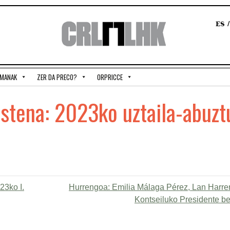
ES
EMANAK
ZER DA PRECO?
ORPRICCE
ostena: 2023ko uztaila-abuzt
23ko I.
Hurrengoa:
Emilia Málaga Pérez, Lan Harr
Kontseiluko Presidente be