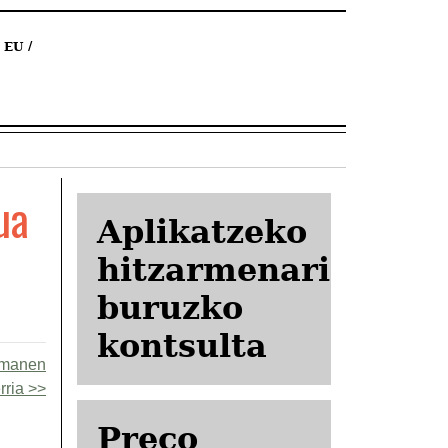
EU
ua
Aplikatzeko
hitzarmenari
buruzko
kontsulta
emanen
rria
Preco