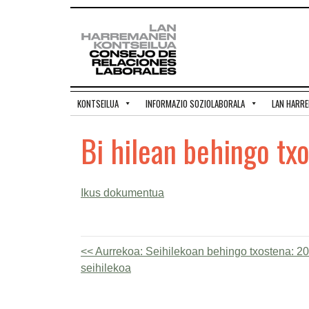
KONTSEILUA
INFORMAZIO SOZIOLABORALA
LAN HARR
Bi hilean behingo tx
Ikus dokumentua
Aurrekoa:
Seihilekoan behingo txostena: 20
seihilekoa