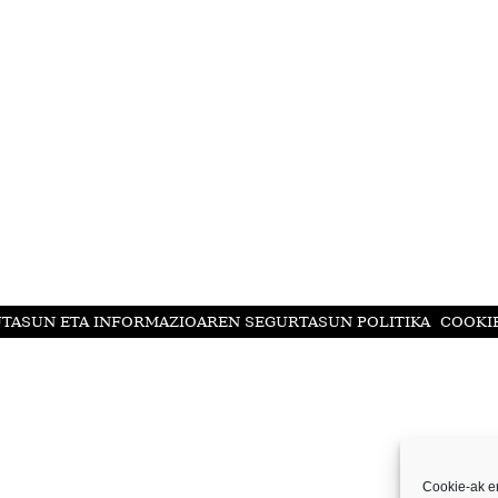
UTASUN ETA INFORMAZIOAREN SEGURTASUN POLITIKA
COOKIE
Cookie-ak er