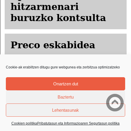
hitzarmenari
buruzko kontsulta
Preco eskabidea
Cookie-ak erabiltzen ditugu gure webgunea eta zerbitzua optimizatzeko
ORPRICCE
eskabidea
Onartzen dut
Baztertu
Lehentasunak
LEGE OHARRA
PRIBATUTASUN ETA INFORMAZIOAREN
Cookien politika
Pribatutasun eta Informazioaren Segurtasun politika
SEGURTASUN POLITIKA
COOKIEN POLITIKA
EGOITZAK