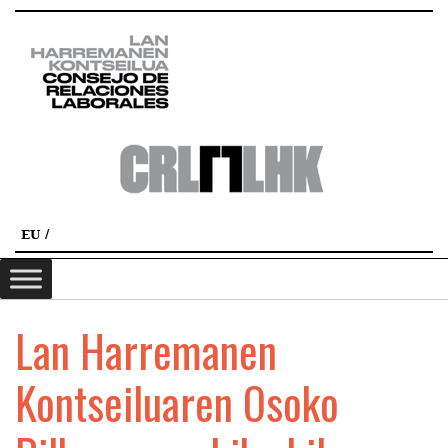
EU
Lan Harremanen
Kontseiluaren Osoko