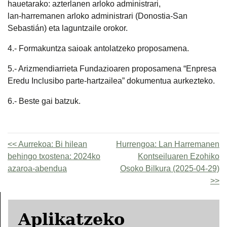
hauetarako: azterlanen arloko administrari,
lan-harremanen arloko administrari (Donostia-San
Sebastián) eta laguntzaile orokor.
4.- Formakuntza saioak antolatzeko proposamena.
5.- Arizmendiarrieta Fundazioaren proposamena “Enpresa
Eredu Inclusibo parte-hartzailea” dokumentua aurkezteko.
6.- Beste gai batzuk.
Aurrekoa:
Bi hilean
Hurrengoa:
Lan Harremanen
behingo txostena: 2024ko
Kontseiluaren Ezohiko
azaroa-abendua
Osoko Bilkura (2025-04-29)
Aplikatzeko