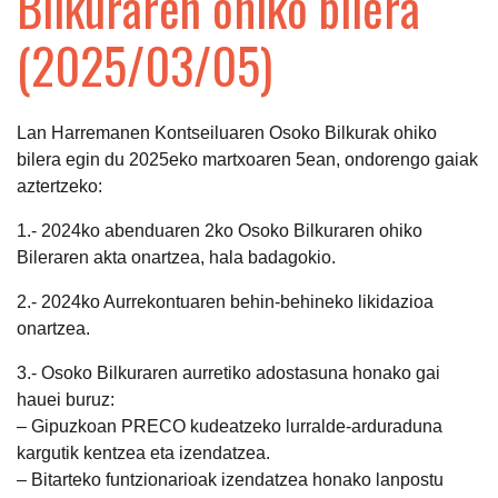
Bilkuraren ohiko bilera
(2025/03/05)
Lan Harremanen Kontseiluaren Osoko Bilkurak ohiko
bilera egin du 2025eko martxoaren 5ean, ondorengo gaiak
aztertzeko:
1.- 2024ko abenduaren 2ko Osoko Bilkuraren ohiko
Bileraren akta onartzea, hala badagokio.
2.- 2024ko Aurrekontuaren behin-behineko likidazioa
onartzea.
3.- Osoko Bilkuraren aurretiko adostasuna honako gai
hauei buruz:
– Gipuzkoan PRECO kudeatzeko lurralde-arduraduna
kargutik kentzea eta izendatzea.
– Bitarteko funtzionarioak izendatzea honako lanpostu