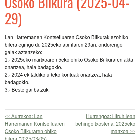
Osoko Bilkura (2025-04-
29)
Lan Harremanen Kontseiluaren Osoko Bilkurak ezohiko
bilera egingo du 2025eko apirilaren 29an, ondorengo
gaiak aztertzeko:
1.- 2025eko martxoaren 5eko ohiko Osoko Bilkuraren akta
onartzea, hala badagokio.
2.- 2024 ekitaldiko urteko kontuak onartzea, hala
badagokio.
3.- Beste gai batzuk.
Aurrekoa:
Lan
Hurrengoa:
Hiruhilean
Harremanen Kontseiluaren
behingo txostena: 2025eko
Osoko Bilkuraren ohiko
martxoa
bilera (2025/03/05)