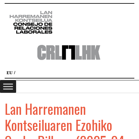
EU
Lan Harremanen
Kontseiluaren Ezohiko