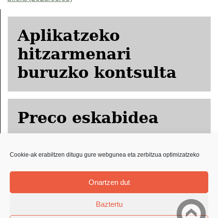
Aplikatzeko
hitzarmenari
buruzko kontsulta
Preco eskabidea
Cookie-ak erabiltzen ditugu gure webgunea eta zerbitzua optimizatzeko
ORPRICCE
eskabidea
Onartzen dut
Baztertu