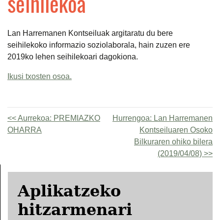
seihilekoa
Lan Harremanen Kontseiluak argitaratu du bere
seihilekoko informazio soziolaborala, hain zuzen ere
2019ko lehen seihilekoari dagokiona.
Ikusi txosten osoa.
Aurrekoa:
PREMIAZKO
Hurrengoa:
Lan Harremanen
OHARRA
Kontseiluaren Osoko
Bilkuraren ohiko bilera
(2019/04/08)
Aplikatzeko
hitzarmenari