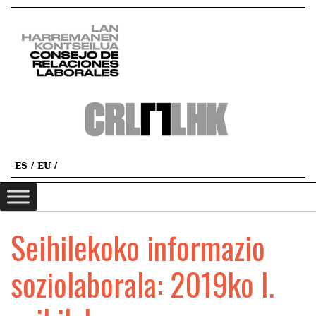
ES
EU
Seihilekoko informazio
soziolaborala: 2019ko I.