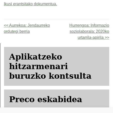
Ikusi erantsitako dokumentua.
Aurrekoa:
Jendaurreko
Hurrengoa:
Informazio
ordutegi berria
soziolaborala: 2020ko
urtarrila-apirila
Aplikatzeko
hitzarmenari
buruzko kontsulta
Preco eskabidea