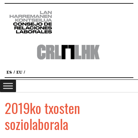
ES
EU
2019ko txosten
soziolaborala