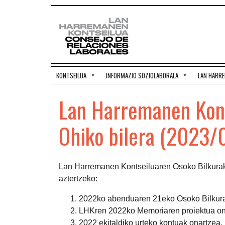
KONTSEILUA
INFORMAZIO SOZIOLABORALA
LAN HARR
Lan Harremanen Kont
Ohiko bilera (2023/
Lan Harremanen Kontseiluaren Osoko Bilkurak 
aztertzeko:
2022ko abenduaren 21eko Osoko Bilkurar
LHKren 2022ko Memoriaren proiektua on
2022 ekitaldiko urteko kontuak onartzea.