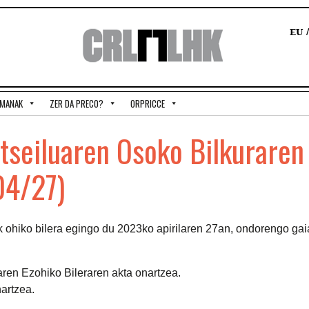
EU
EMANAK
ZER DA PRECO?
ORPRICCE
seiluaren Osoko Bilkuraren
04/27)
ohiko bilera egingo du 2023ko apirilaren 27an, ondorengo gai
en Ezohiko Bileraren akta onartzea.
artzea.