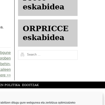
eskabidea
ORPRICCE
ea.
eskabidea
ebgune
aproben
 behin-
zaileen
 ere
N POLITIKA
EGOITZAK
abiltzen ditugu gure webgunea eta zerbitzua optimizatzeko