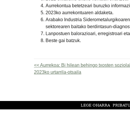
Aurrekontua betetzeari buruzko informaz
2023ko aurrekontuaren aldaketa.
Arabako Industria Siderometalurgikoare
sektorearen baitako berdintasun-diagnost
Lanpostuen balorazioari, erregistroari et
Beste gai batzuk.
Aurrekoa:
Bi hilean behingo txosten soziola
2023ko urtarrila-otsaila
LEGE OHARRA
PRIBAT