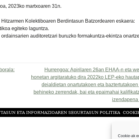
ioa, 2023ko martxoaren 31n.
n Hitzarmen Kolektiboaren Berdintasun Batzordearen eskaera:
ikoa egiteko laguntza.
a ordainsarien auditoretzari buruzko formakuntza-ekintza onartz
borala:
Hurrengoa:
Apirilaren 26an EHAA-n eta w
honetan argitaratuko dira 2022ko LEP-eko haut
deialdietan onartutakoen eta baztertutakoen
behineko zerrendak, bai eta epaimahai kalifikat
izendapena
UTASUN ETA INFORMAZIOAREN SEGURTASUN POLITIKA
COOKIE
Cookie-ak er