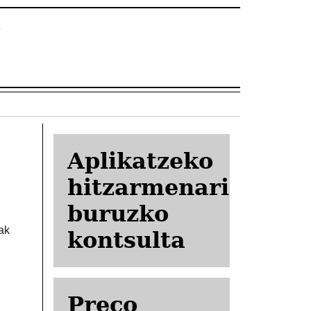
Aplikatzeko
hitzarmenari
buruzko
ak
kontsulta
Preco