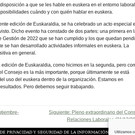
isposición a que se les hable en euskera en el entorno laboral
posibilidades cuándo y con quién hablar en euskera.
sente edición de Euskaraldia, se ha celebrado un acto especial e
visto. Dicho evento ha constado de dos partes: una primera en 
de Gestión de 2022 que se han cumplido y los que quedan pendi
te se han desarrollado actividades informales en euskera. La
itiva en general.
a edición de Euskaraldia, como hicimos en la segunda, pero co
a del Consejo es la más importante, porque últimamente se está
del uso del euskera dentro de la organización. Estamos en
 resultados. Pero debemos seguir trabajando.
ptiembre-
Siguiente:
Pleno extraordinario del Con
Relaciones Laborales (21/12/2
 DE PRIVACIDAD Y SEGURIDAD DE LA INFORMACIÓN
POLÍTICA 
Utilizamos c