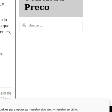
, y
Preco
n la
la que
entes,
mo
sejo de
022)
DE COOKIES
ookies para optimizar nuestro sitio web y nuestro servicio.
CONTACTO