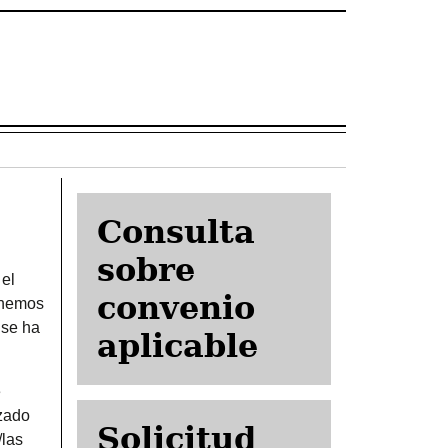
Consulta
sobre
 el
convenio
y hemos
 se ha
aplicable
e
izado
Solicitud
/las