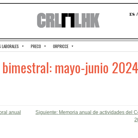
ES
S LABORALES
PRECO
ORPRICCE
l bimestral: mayo-junio 202
oral anual
Siguiente:
Memoria anual de actividades del 
2